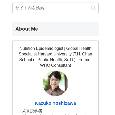
About Me
Nutrition Epidemiologist | Global Health
Specialist Harvard University (T.H. Chan
School of Public Health, Sc.D.) | Former
WHO Consultant
Kazuko Yoshizawa
栄養疫学者