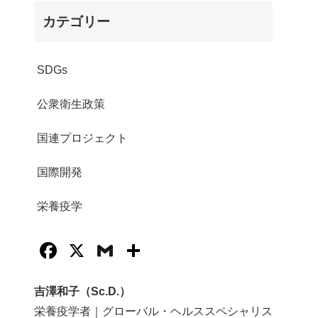
カテゴリー
SDGs
公衆衛生政策
国連プロジェクト
国際開発
栄養疫学
F
X
G
共
a
m
有
c
ail
吉澤和子（Sc.D.）
栄養疫学者｜グローバル・ヘルススペシャリス