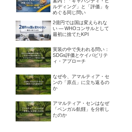
案内：「キャパシティ・ビ
ルディング」と「評価」を
めぐる同じ問い
2億円では国は変えられな
い ― WHOコンサルとして
最初に捨てたKPI
実装の中で失われる問い：
SDGs評価とケイパビリテ
ィ・アプローチ
なぜ今、アマルティア・セ
ンの「原点」に立ち返るの
か
アマルティア・センはなぜ
「ベンガル飢饉」を分析し
たのか