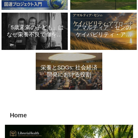
めの基本｜実務で使う3
ジェクトで失敗しない
要素
評価設定とは
「5歳未満の子ども」は
アマルティア・センの
なぜ栄養不良で命を落
ケイパビリティ・アプ
とすリスクが高いの
ローチとSDGs評価【ハ
か？──国連の指標から
ーバード大学博士が解
読み解く現実
説】
栄養とSDGs: 社会経済
開発における役割
Home