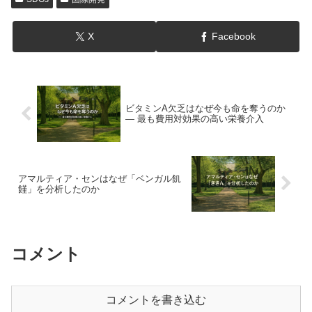
e
b
X
Facebook
o
o
k
ビタミンA欠乏はなぜ今も命を奪うのか
― 最も費用対効果の高い栄養介入
アマルティア・センはなぜ「ベンガル飢
饉」を分析したのか
コメント
コメントを書き込む