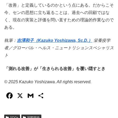
「改善」と定義しているのかという点にある。だからこそ
今、センの思想に立ち返ることは、過去への回顧ではな
く、現在の実装と評価を問い直すための理論的作業なので
ある。
執筆：
吉澤和子（Kazuko Yoshizawa, Sc.D.）
栄養疫学
者／グローバル・ヘルス・ニュートリションスペシャリス
ト
「測れる改善」が「生きられる改善」を覆い隠すとき
© 2025 Kazuko Yoshizawa. All rights reserved.
F
X
G
共
a
m
有
c
ail
SDGs
国際開発