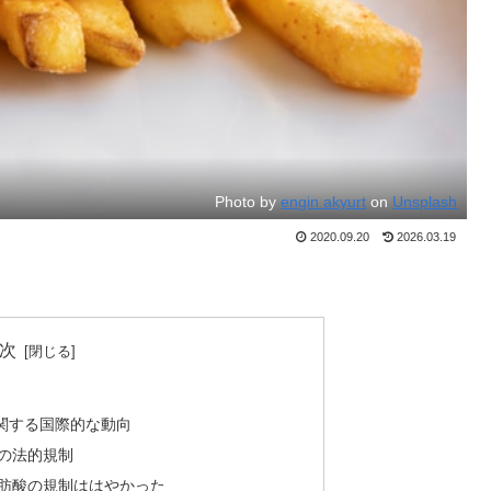
Photo by
engin akyurt
on
Unsplash
2020.09.20
2026.03.19
次
関する国際的な動向
の法的規制
肪酸の規制ははやかった