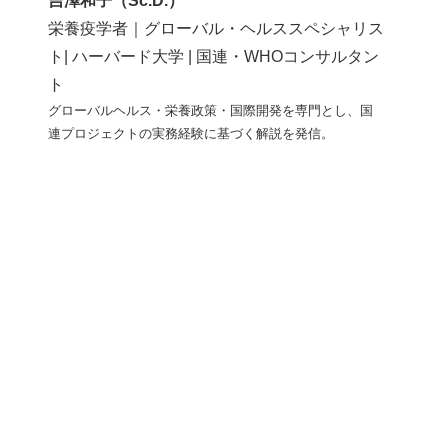
c
ail
吉澤和子（Sc.D.）
栄養疫学者｜グローバル・ヘルススペシャリス
e
ト| ハーバード大学 | 国連・WHOコンサルタン
b
ト
o
グローバルヘルス・栄養政策・国際開発を専門とし、国
o
連プロジェクトの実務経験に基づく解説を発信。
k