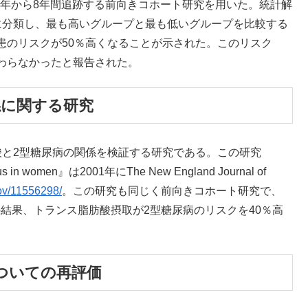
80年から8年間追跡する前向きコホート研究を用いた。統計解
に分類し、最も高いグループと最も低いグループを比較する
患のリスクが50％高くなることが示された。このリスク
わらなかったと報告された。
係に関する研究
酸と2型糖尿病の関係を検証する研究である。この研究
 mellitus in women』は2001年にThe New England Journal of
gov/11556298/
。この研究も同じく前向きコホート研究で、
解析の結果、トランス脂肪酸摂取が2型糖尿病のリスクを40％高
ついての再評価