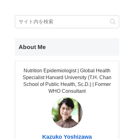
About Me
Nutrition Epidemiologist | Global Health
Specialist Harvard University (T.H. Chan
School of Public Health, Sc.D.) | Former
WHO Consultant
Kazuko Yoshizawa