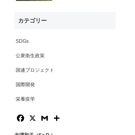
カテゴリー
SDGs
公衆衛生政策
国連プロジェクト
国際開発
栄養疫学
F
X
G
共
a
m
有