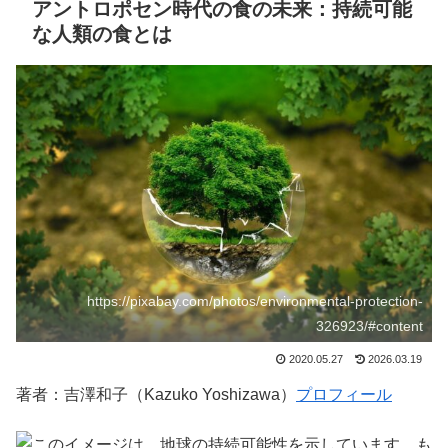
アントロポセン時代の食の未来：持続可能
な人類の食とは
https://pixabay.com/photos/environmental-protection-
326923/#content
2020.05.27
2026.03.19
著者：吉澤和子（Kazuko Yoshizawa）
プロフィール