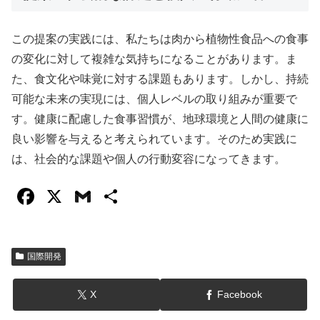
この提案の実践には、私たちは肉から植物性食品への食事
の変化に対して複雑な気持ちになることがあります。ま
た、食文化や味覚に対する課題もあります。しかし、持続
可能な未来の実現には、個人レベルの取り組みが重要で
す。健康に配慮した食事習慣が、地球環境と人間の健康に
良い影響を与えると考えられています。そのため実践に
は、社会的な課題や個人の行動変容になってきます。
F
X
G
共
a
m
有
c
ail
国際開発
e
b
X
Facebook
o