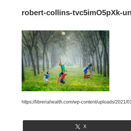
robert-collins-tvc5imO5pXk-u
https://libreriahealth.com/wp-content/uploads/2021/
X