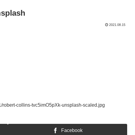
nsplash
2021.08.15
01/robert-collins-tvc5imO5pXk-unsplash-scaled.jpg
Facebook