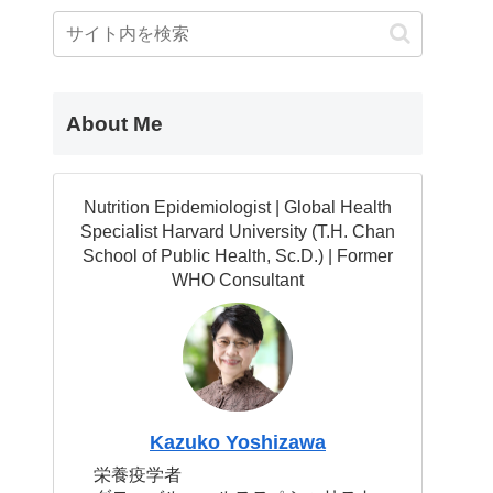
About Me
Nutrition Epidemiologist | Global Health
Specialist Harvard University (T.H. Chan
School of Public Health, Sc.D.) | Former
WHO Consultant
Kazuko Yoshizawa
栄養疫学者