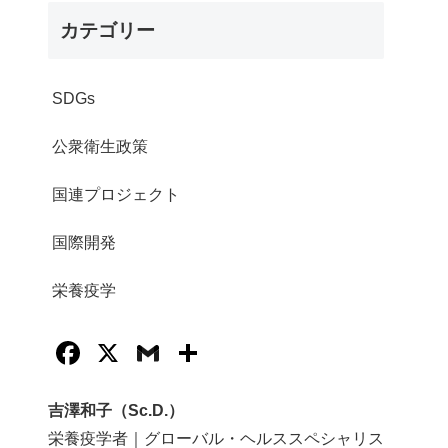
カテゴリー
SDGs
公衆衛生政策
国連プロジェクト
国際開発
栄養疫学
F
X
G
共
a
m
有
c
ail
吉澤和子（Sc.D.）
栄養疫学者｜グローバル・ヘルススペシャリス