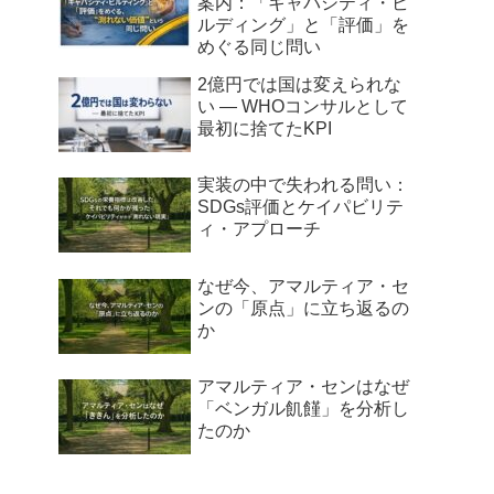
案内：「キャパシティ・ビ
ルディング」と「評価」を
めぐる同じ問い
2億円では国は変えられな
い ― WHOコンサルとして
最初に捨てたKPI
実装の中で失われる問い：
SDGs評価とケイパビリテ
ィ・アプローチ
なぜ今、アマルティア・セ
ンの「原点」に立ち返るの
か
アマルティア・センはなぜ
「ベンガル飢饉」を分析し
たのか